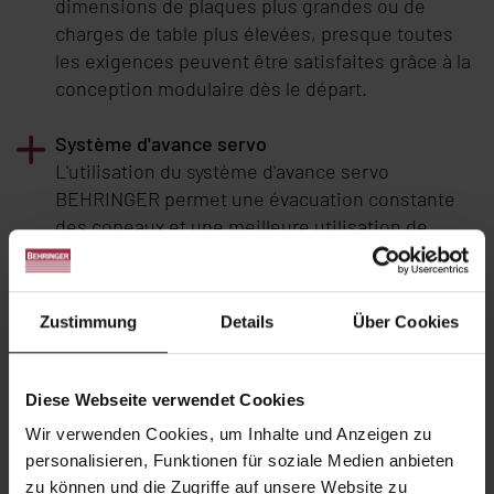
dimensions de plaques plus grandes ou de
charges de table plus élevées, presque toutes
les exigences peuvent être satisfaites grâce à la
conception modulaire dès le départ.
Système d'avance servo
L'utilisation du système d'avance servo
BEHRINGER
permet une évacuation constante
des copeaux et une meilleure utilisation de
l'efficacité des rubans modernes. La réaction
rapide du système d'avance asservi au système
de capteurs du contrôle de la pression de coupe
Zustimmung
Details
Über Cookies
empêche systématiquement les surcharges et
l'usure prématurée des rubans.
Diese Webseite verwendet Cookies
Concept de machine perfectionné.
Wir verwenden Cookies, um Inhalte und Anzeigen zu
Le mode de coupe longitudinales est
personalisieren, Funktionen für soziale Medien anbieten
caractéristique des scies à ruban pour plaques
zu können und die Zugriffe auf unsere Website zu