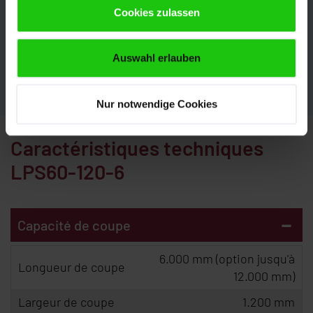
Cookies zulassen
de vous conseiller. Nous nous réjouissons de votre
demande.
Auswahl erlauben
CONTACT
Nur notwendige Cookies
Caractéristiques techniques
LPS60-120-6
-
Capacité de coupe
6.000 mm (option jusqu'à
Longueur de coupe
12.000 mm)
Largeur de coupe
1.200 mm