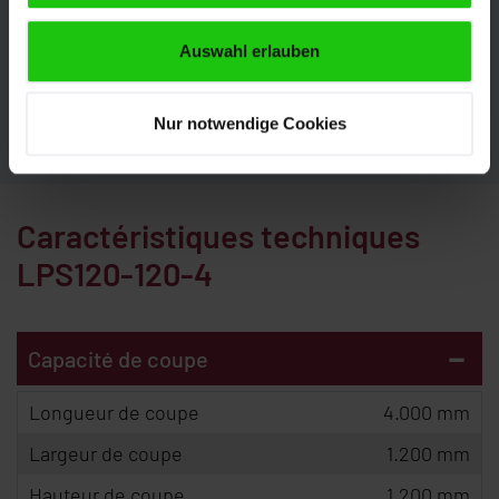
de vous conseiller. Nous nous réjouissons de votre
demande.
Auswahl erlauben
CONTACT
Nur notwendige Cookies
Caractéristiques techniques
LPS120-120-4
-
Capacité de coupe
Longueur de coupe
4.000 mm
Largeur de coupe
1.200 mm
Hauteur de coupe
1.200 mm